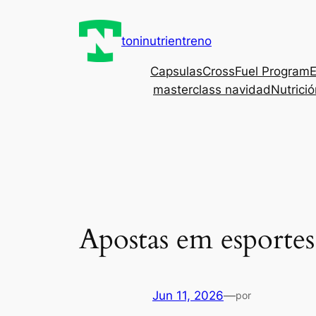
Saltar
al
toninutrientreno
contenido
Capsulas
CrossFuel Program
E
masterclass navidad
Nutrici
Apostas em esportes
Jun 11, 2026
—
por