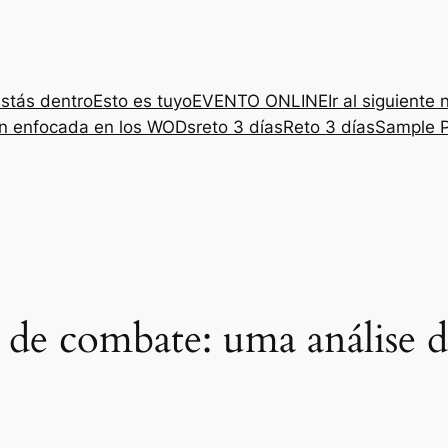
stás dentro
Esto es tuyo
EVENTO ONLINE
Ir al siguiente 
ón enfocada en los WODs
reto 3 días
Reto 3 días
Sample 
 de combate: uma análise d