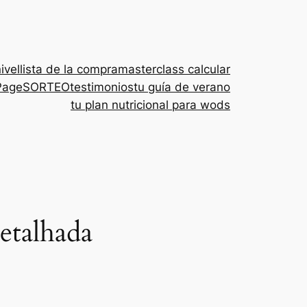
nivel
lista de la compra
masterclass calcular
Page
SORTEO
testimonios
tu guía de verano
tu plan nutricional para wods
etalhada