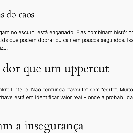
s do caos
am no escuro, está enganado. Elas combinam histórico, 
 Odds que podem dobrar ou cair em poucos segundos. Iss
ize.
s dor que um uppercut
roll inteiro. Não confunda “favorito” com “certo”. Mui
ave está em identificar valor real – onde a probabilid
tam a insegurança