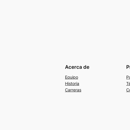
Acerca de
P
Equipo
Po
Historia
T
Carreras
C