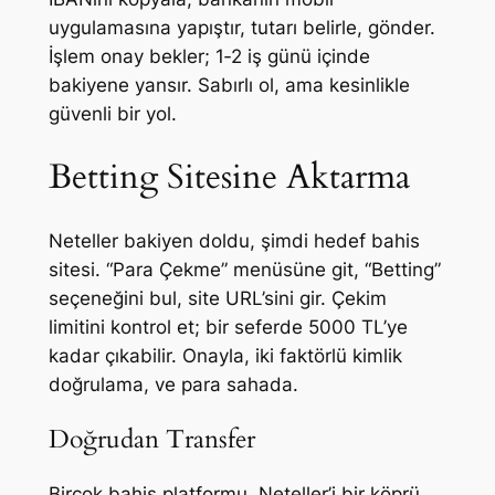
uygulamasına yapıştır, tutarı belirle, gönder.
İşlem onay bekler; 1‑2 iş günü içinde
bakiyene yansır. Sabırlı ol, ama kesinlikle
güvenli bir yol.
Betting Sitesine Aktarma
Neteller bakiyen doldu, şimdi hedef bahis
sitesi. “Para Çekme” menüsüne git, “Betting”
seçeneğini bul, site URL’sini gir. Çekim
limitini kontrol et; bir seferde 5000 TL’ye
kadar çıkabilir. Onayla, iki faktörlü kimlik
doğrulama, ve para sahada.
Doğrudan Transfer
Birçok bahis platformu, Neteller’i bir köprü