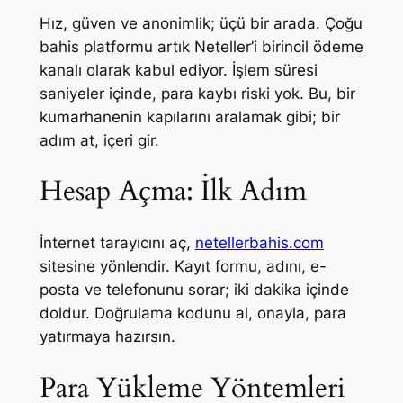
Hız, güven ve anonimlik; üçü bir arada. Çoğu
bahis platformu artık Neteller’i birincil ödeme
kanalı olarak kabul ediyor. İşlem süresi
saniyeler içinde, para kaybı riski yok. Bu, bir
kumarhanenin kapılarını aralamak gibi; bir
adım at, içeri gir.
Hesap Açma: İlk Adım
İnternet tarayıcını aç,
netellerbahis.com
sitesine yönlendir. Kayıt formu, adını, e-
posta ve telefonunu sorar; iki dakika içinde
doldur. Doğrulama kodunu al, onayla, para
yatırmaya hazırsın.
Para Yükleme Yöntemleri