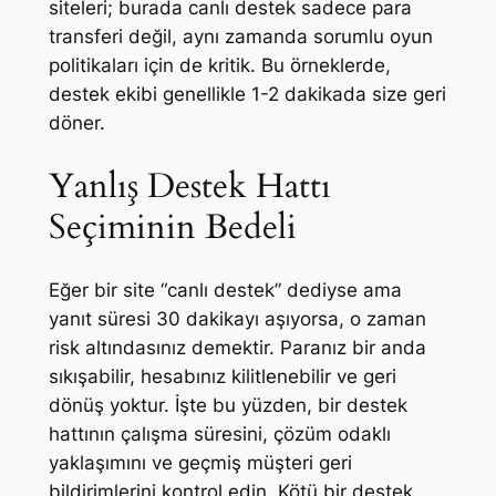
siteleri; burada canlı destek sadece para
transferi değil, aynı zamanda sorumlu oyun
politikaları için de kritik. Bu örneklerde,
destek ekibi genellikle 1-2 dakikada size geri
döner.
Yanlış Destek Hattı
Seçiminin Bedeli
Eğer bir site “canlı destek” dediyse ama
yanıt süresi 30 dakikayı aşıyorsa, o zaman
risk altındasınız demektir. Paranız bir anda
sıkışabilir, hesabınız kilitlenebilir ve geri
dönüş yoktur. İşte bu yüzden, bir destek
hattının çalışma süresini, çözüm odaklı
yaklaşımını ve geçmiş müşteri geri
bildirimlerini kontrol edin. Kötü bir destek,