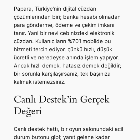
Papara, Türkiye’nin dijital cüzdan
çözümlerinden biri; banka hesabı olmadan
para gönderme, ödeme ve çekim imkanı
tanır. Yani bir nevi cebinizdeki elektronik
cüzdan. Kullanıcıların %70’i mobilde bu
hizmeti tercih ediyor, çünkü hızlı, düşük
ücretli ve neredeyse anında işlem yapıyor.
Ancak hızlı demek, hatasız demek değildir;
bir sorunla karşılaşırsanız, tek başınıza
kalmak istemezsiniz.
Canlı Destek’in Gerçek
Değeri
Canlı destek hattı, bir oyun salonundaki acil
durum butonu gibi; yanıt gelene kadar